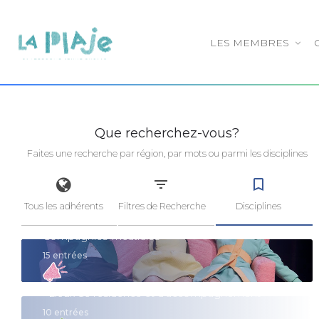
LES MEMBRES
Que recherchez-vous?
Faites une recherche par région, par mots ou parmi les disciplines
bookmark_border
Tous les adhérents
Filtres de Recherche
Disciplines
Compagnies Théâtrales
15 entrées
• Lieux de résidence et d'accompagnement
10 entrées