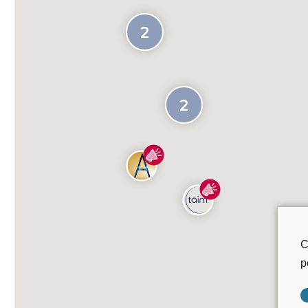
2
2
C
p