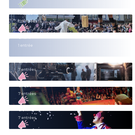
Arts de la Rue
12 entrées
Chant
1 entrée
Cinéma
7 entrées
Cirque
7 entrées
Clown
7 entrées
Conte