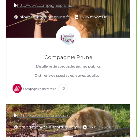
http://www.compagnieprune.fr
info@compagnieprune.fr
+33695622586
Compagnie Prune
Distillerie de spectacles jeunes publics
Distillerie de spectacles jeunes publics
+2
Compagnies Théâtrales
https://www.cielatortue.com/
production@cielatortue.com
06 15 95 56 12