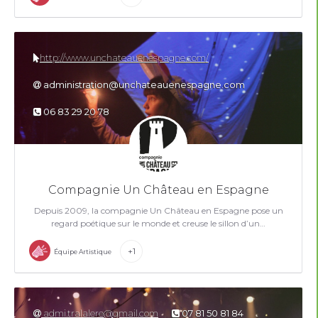
http://www.unchateauenespagne.com/
administration@unchateauenespagne.com
06 83 29 20 78
Compagnie Un Château en Espagne
Depuis 2009, la compagnie Un Château en Espagne pose un
regard poétique sur le monde et creuse le sillon d’un…
+1
Équipe Artistique
admi.tralalere@gmail.com
07 81 50 81 84