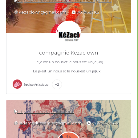
https://kezaclown.wixsite.com/kezaclown/general-1
kezaclown@gmail.com
0679682162
compagnie Kezaclown
Le je est un nous et le nous est un je(ux)
Le je est un nous et le nous est un je(ux)
+2
Équipe Artistique
https://ladamedupremier.com/
ladamedupremier@gmail.com
07 49 22 06 26