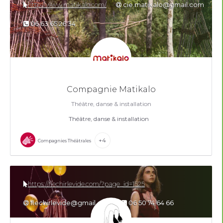
http://www.matikalo.com/
cie.matikalo@gmail.com
06 63 65 26 34
Compagnie Matikalo
Théâtre, danse & installation
Théâtre, danse & installation
+4
Compagnies Théâtrales
https://flechirlevide.com/?page_id=1525
flechirlevide@gmail.com
06 50 74 64 66