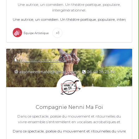
Une autrice, un comédien. Un théâtre poétique, populaire,
intergénérationnel.
Une autrice, un comédien. Un théâtre poétique, populaire, intergénérat
+1
Équipe Artistique
https://www.nennimafoi.fr/
assonennimafoi@gmail.com
06 48 76 25 36
Compagnie Nenni Ma Foi
Dans ce spectacle, poésie du mouvement et ritournelles du
vivre-ensemble s’entremêlent en vocalises acrobatiques et
s’évertuent à extraordinariser le quotidien.
Dans ce spectacle, poésie du mouvement et ritournelles du vivre-ensembl