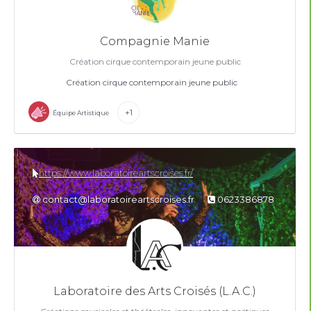
Compagnie Manie
Création cirque contemporain jeune public
Création cirque contemporain jeune public
+1
Équipe Artistique
https://www.laboratoireartscroises.fr/
contact@laboratoireartscroises.fr
0623386878
Laboratoire des Arts Croisés (L.A.C.)