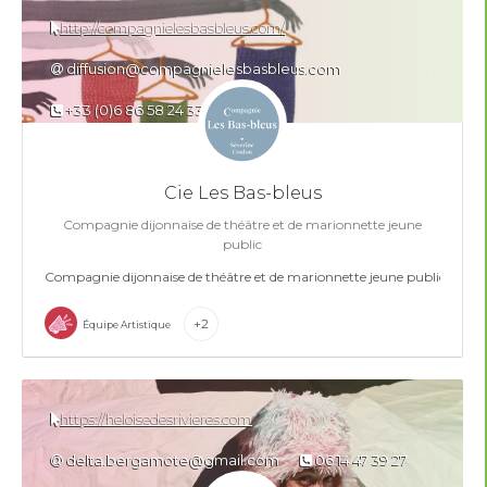
http://compagnielesbasbleus.com/
diffusion@compagnielesbasbleus.com
+33 (0)6 86 58 24 33
Cie Les Bas-bleus
Compagnie dijonnaise de théâtre et de marionnette jeune
public
Compagnie dijonnaise de théâtre et de marionnette jeune public
+2
Équipe Artistique
https://heloisedesrivieres.com
delta.bergamote@gmail.com
06 14 47 39 27