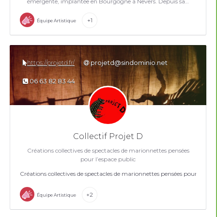
émergente, implantée en Bourgogne à Nevers. Depuis sa…
+1
Équipe Artistique
https://projetd.fr/
projetd@sindominio.net
06 63 82 83 44
Collectif Projet D
Créations collectives de spectacles de marionnettes pensées
pour l’espace public
Créations collectives de spectacles de marionnettes pensées pour l’espac
+2
Équipe Artistique