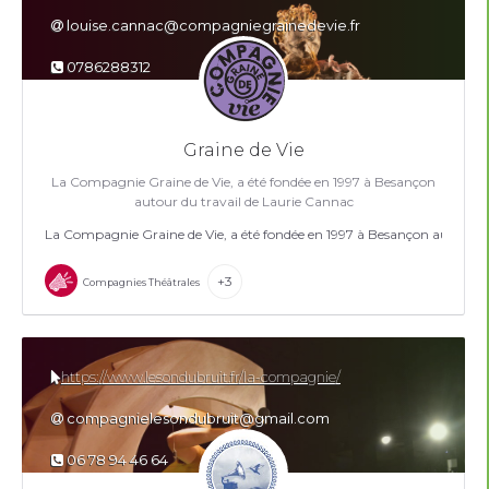
louise.cannac@compagniegrainedevie.fr
0786288312
Graine de Vie
La Compagnie Graine de Vie, a été fondée en 1997 à Besançon
autour du travail de Laurie Cannac
La Compagnie Graine de Vie, a été fondée en 1997 à Besançon autour d
+3
Compagnies Théâtrales
https://www.lesondubruit.fr/la-compagnie/
compagnielesondubruit@gmail.com
06 78 94 46 64