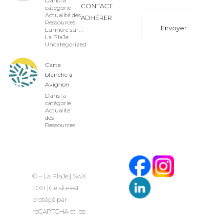
Dans la
CONTACT
catégorie
Actualité des
ADHÉRER
Ressources
Lumière sur...
La PlaJe
Uncategorized
Alternative:
Carte
blanche à
Avignon
Dans la
catégorie
Actualité
des
Ressources
© – La PlaJe |
SwX
2018
| Ce site est
protégé par
reCAPTCHA et les