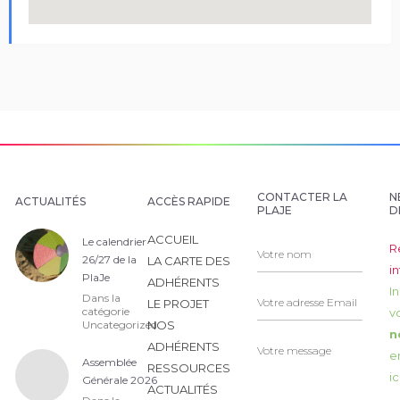
CONTACTER LA
N
ACTUALITÉS
ACCÈS RAPIDE
PLAJE
D
ACCUEIL
Le calendrier
R
26/27 de la
LA CARTE DES
i
PlaJe
ADHÉRENTS
I
Dans la
LE PROJET
catégorie
v
Uncategorized
NOS
n
ADHÉRENTS
e
Assemblée
RESSOURCES
ic
Générale 2026
ACTUALITÉS