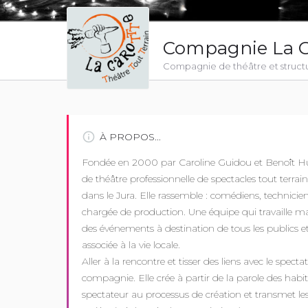
Compagnie La C
Compagnie de théâtre et structur
À PROPOS...
Fondée en 2000 par Caroline Guidou et Benoît 
de théâtre professionnelle de spectacles tout terrain
dans le Jura. Elle rassemble : comédiens, technicie
chargée de production. Une équipe qui travaille ma
des événements à destination de tous les publics et 
associée à la vie locale.
Aller à la rencontre et tisser des liens avec le spec
compagnie. Elle crée à partir de la parole des habitan
spectateur au processus de création et transmet le