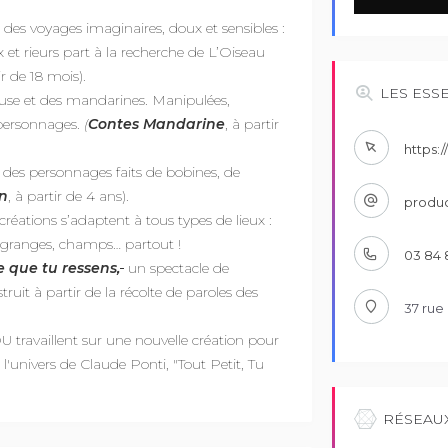
es voyages imaginaires, doux et sensibles :
et rieurs part à la recherche de L’Oiseau
ir de 18 mois).
LES ESS
euse et des mandarines. Manipulées,
 personnages.
(
Contes Mandarine
, à partir
https:
r des personnages faits de bobines, de
in
, à partir de 4 ans).
produc
créations s’adaptent à tous types de lieux :
e, granges, champs… partout !
03 84 8
 que tu ressens,
un spectacle de
it à partir de la récolte de paroles des
37 rue
travaillent sur une nouvelle création pour
e l'univers de Claude Ponti, "Tout Petit, Tu
RÉSEAU