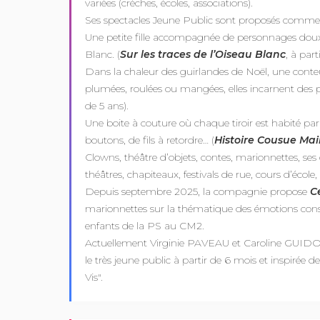
variées (crèches, écoles, associations).
Ses spectacles Jeune Public sont proposés comme d
Une petite fille accompagnée de personnages doux 
Blanc. (
Sur les traces de l’Oiseau Blanc
, à part
Dans la chaleur des guirlandes de Noël, une cont
plumées, roulées ou mangées, elles incarnent des
de 5 ans).
Une boite à couture où chaque tiroir est habité pa
boutons, de fils à retordre… (
Histoire Cousue Ma
Clowns, théâtre d’objets, contes, marionnettes, ses 
théâtres, chapiteaux, festivals de rue, cours d’écol
Depuis septembre 2025, la compagnie propose
Ce
marionnettes sur la thématique des émotions constru
enfants de la PS au CM2.
Actuellement Virginie PAVEAU et Caroline GUIDOU 
le très jeune public à partir de 6 mois et inspirée d
Vis".