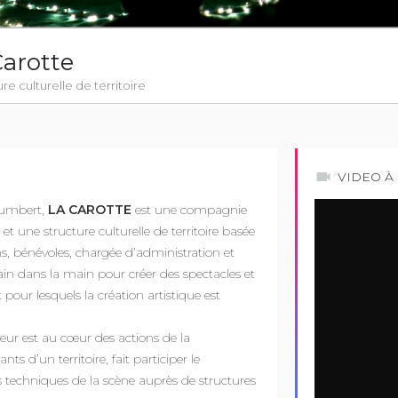
arotte
e culturelle de territoire
VIDEO À
Humbert,
LA CAROTTE
est une compagnie
 et une structure culturelle de territoire basée
ns, bénévoles, chargée d’administration et
in dans la main pour créer des spectacles et
pour lesquels la création artistique est
tateur est au cœur des actions de la
ts d’un territoire, fait participer le
s techniques de la scène auprès de structures