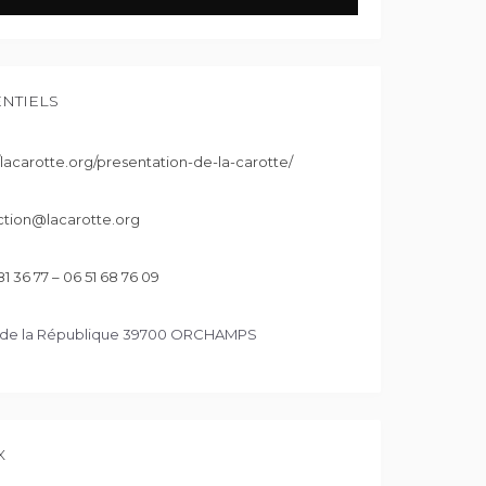
ENTIELS
//lacarotte.org/presentation-de-la-carotte/
tion@lacarotte.org
1 36 77 – 06 51 68 76 09
 de la République 39700 ORCHAMPS
X