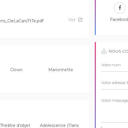
Faceboo
Voir
ens_CieLaCaroTtTe.pdf
NOUS CO
Clown
Marionnette
Théâtre d'objet
Adolescence (11ans