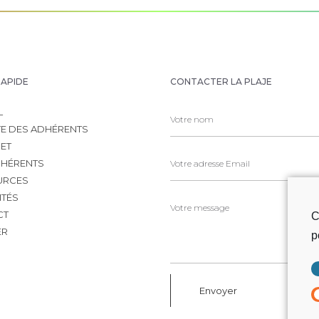
RAPIDE
CONTACTER LA PLAJE
L
TE DES ADHÉRENTS
JET
HÉRENTS
URCES
ITÉS
CT
C
ER
p