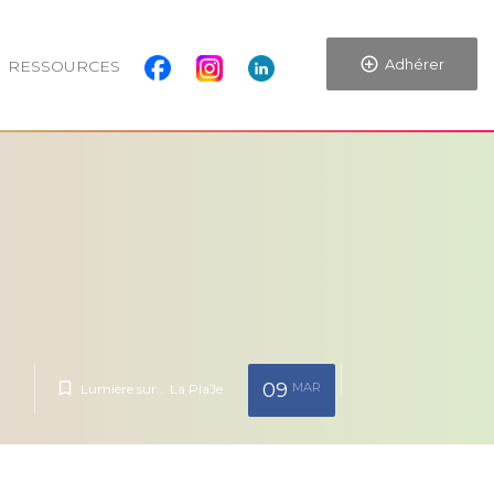
Adhérer
RESSOURCES
09
MAR
Lumière sur... La PlaJe