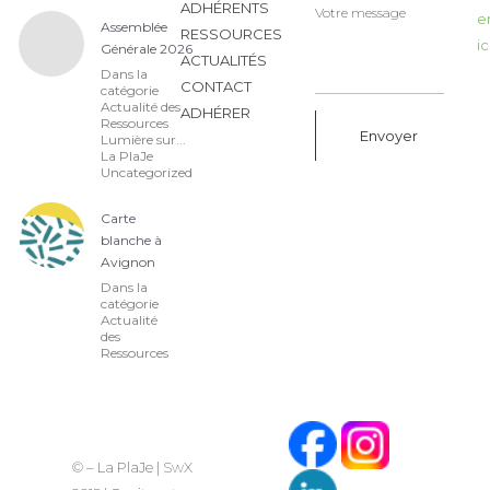
ADHÉRENTS
e
Assemblée
RESSOURCES
ic
Générale 2026
ACTUALITÉS
Dans la
CONTACT
catégorie
Actualité des
ADHÉRER
Ressources
Lumière sur...
La PlaJe
Uncategorized
Alternative:
Carte
blanche à
Avignon
Dans la
catégorie
Actualité
des
Ressources
© – La PlaJe |
SwX