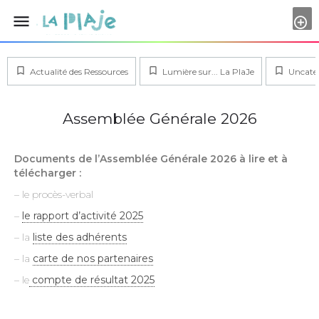
menu
Actualité des Ressources
Lumière sur... La PlaJe
Uncate
Assemblée Générale 2026
Documents de l’Assemblée Générale 2026 à lire et à
télécharger :
– le procès-verbal
–
le rapport d’activité 2025
– la
liste des adhérents
– la
carte de nos partenaires
– le
compte de résultat 2025