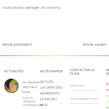
vous pouvez partager ce contenu :
Article précédent
Article suivant
CONTACTER LA
N
ACTUALITÉS
ACCÈS RAPIDE
PLAJE
D
ACCUEIL
Le calendrier
R
26/27 de la
LA CARTE DES
i
PlaJe
ADHÉRENTS
I
Dans la
LE PROJET
catégorie
v
Uncategorized
NOS
n